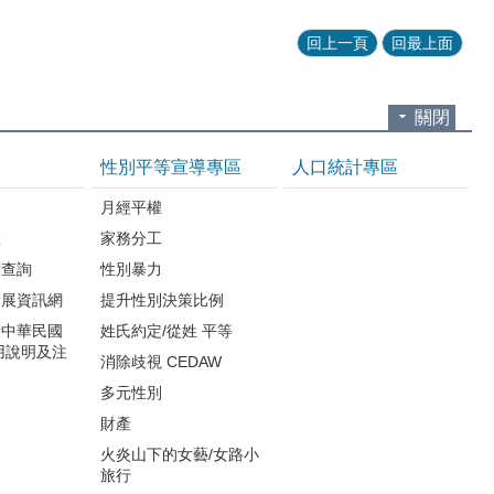
回上一頁
回最上面
關閉
性別平等宣導專區
人口統計專區
知
月經平權
區
家務分工
度查詢
性別暴力
發展資訊網
提升性別決策比例
請中華民國
姓氏約定/從姓 平等
用說明及注
消除歧視 CEDAW
多元性別
財產
火炎山下的女藝/女路小
旅行