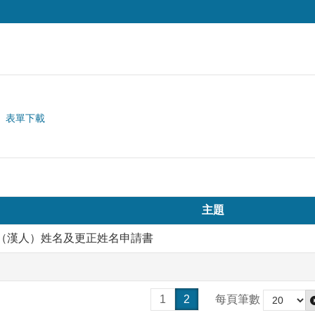
表單下載
主題
（漢人）姓名及更正姓名申請書
1
2
每頁筆數