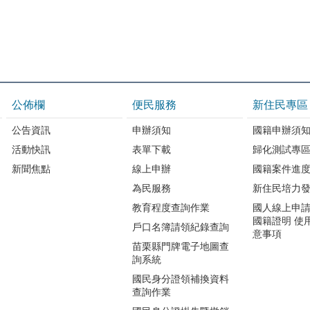
公佈欄
便民服務
新住民專區
公告資訊
申辦須知
國籍申辦須
活動快訊
表單下載
歸化測試專
新聞焦點
線上申辦
國籍案件進
為民服務
新住民培力
教育程度查詢作業
國人線上申
國籍證明 使
戶口名簿請領紀錄查詢
意事項
苗栗縣門牌電子地圖查
詢系統
國民身分證領補換資料
查詢作業