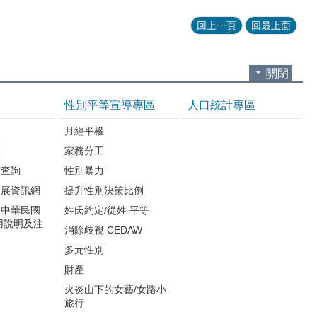
回上一頁
回最上面
關閉
性別平等宣導專區
人口統計專區
知
月經平權
區
家務分工
度查詢
性別暴力
發展資訊網
提升性別決策比例
請中華民國
姓氏約定/從姓 平等
用說明及注
消除歧視 CEDAW
多元性別
財產
火炎山下的女藝/女路小
旅行