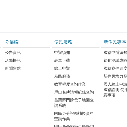
公佈欄
便民服務
新住民專區
公告資訊
申辦須知
國籍申辦須
活動快訊
表單下載
歸化測試專
新聞焦點
線上申辦
國籍案件進
為民服務
新住民培力
教育程度查詢作業
國人線上申
國籍證明 使
戶口名簿請領紀錄查詢
意事項
苗栗縣門牌電子地圖查
詢系統
國民身分證領補換資料
查詢作業
國民身分證掛失暨撤銷