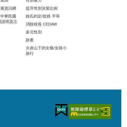
度查詢
性別暴力
發展資訊網
提升性別決策比例
請中華民國
姓氏約定/從姓 平等
用說明及注
消除歧視 CEDAW
多元性別
財產
火炎山下的女藝/女路小
旅行