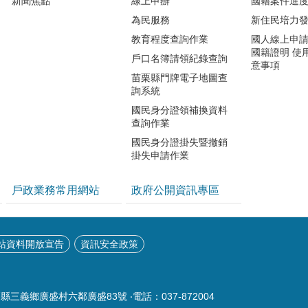
新聞焦點
線上申辦
國籍案件進
為民服務
新住民培力
教育程度查詢作業
國人線上申
國籍證明 使
戶口名簿請領紀錄查詢
意事項
苗栗縣門牌電子地圖查
詢系統
國民身分證領補換資料
查詢作業
國民身分證掛失暨撤銷
掛失申請作業
戶政業務常用網站
政府公開資訊專區
站資料開放宣告
資訊安全政策
栗縣三義鄉廣盛村六鄰廣盛83號 ‧電話：037-872004