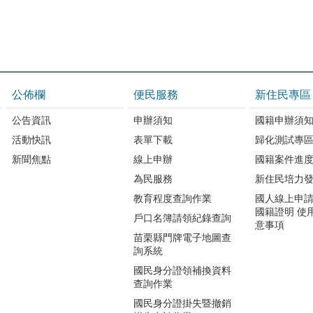
公佈欄
便民服務
新住民專區
公告資訊
申辦須知
國籍申辦須
活動快訊
表單下載
歸化測試專
新聞焦點
線上申辦
國籍案件進
為民服務
新住民培力
教育程度查詢作業
國人線上申
國籍證明 使
戶口名簿請領紀錄查詢
意事項
苗栗縣門牌電子地圖查
詢系統
國民身分證領補換資料
查詢作業
國民身分證掛失暨撤銷