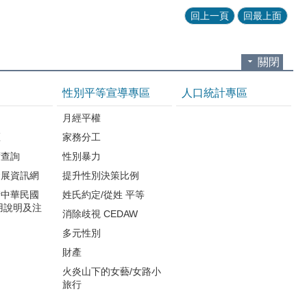
回上一頁
回最上面
關閉
性別平等宣導專區
人口統計專區
知
月經平權
區
家務分工
度查詢
性別暴力
發展資訊網
提升性別決策比例
請中華民國
姓氏約定/從姓 平等
用說明及注
消除歧視 CEDAW
多元性別
財產
火炎山下的女藝/女路小
旅行