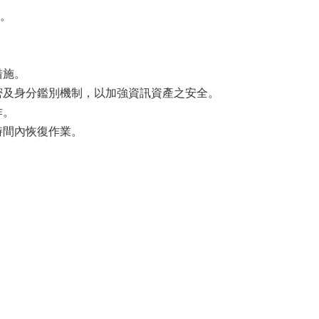
。
措施。
密及身分鑑別機制，以加強資訊資產之安全。
作。
時間內恢復作業。
。