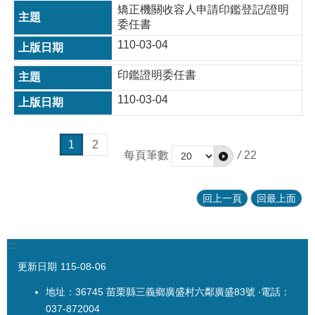
矯正機關收容人申請印鑑登記/證明
委任書
110-03-04
印鑑證明委任書
110-03-04
1
2
每頁筆數
/
22
回上一頁
回最上面
:::
更新日期
115-08-06
地址：36745 苗栗縣三義鄉廣盛村六鄰廣盛83號 ‧電話：
037-872004