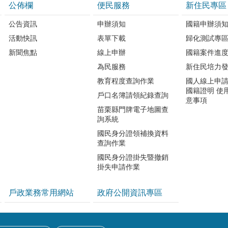
公佈欄
便民服務
新住民專區
公告資訊
申辦須知
國籍申辦須
活動快訊
表單下載
歸化測試專
新聞焦點
線上申辦
國籍案件進
為民服務
新住民培力
教育程度查詢作業
國人線上申
國籍證明 使
戶口名簿請領紀錄查詢
意事項
苗栗縣門牌電子地圖查
詢系統
國民身分證領補換資料
查詢作業
國民身分證掛失暨撤銷
掛失申請作業
戶政業務常用網站
政府公開資訊專區