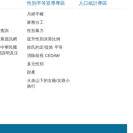
性別平等宣導專區
人口統計專區
知
月經平權
區
家務分工
度查詢
性別暴力
發展資訊網
提升性別決策比例
請中華民國
姓氏約定/從姓 平等
用說明及注
消除歧視 CEDAW
多元性別
財產
火炎山下的女藝/女路小
旅行