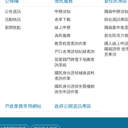
公佈欄
便民服務
新住民專區
公告資訊
申辦須知
國籍申辦須
活動快訊
表單下載
歸化測試專
新聞焦點
線上申辦
國籍案件進
為民服務
新住民培力
教育程度查詢作業
國人線上申
國籍證明 使
戶口名簿請領紀錄查詢
意事項
苗栗縣門牌電子地圖查
詢系統
國民身分證領補換資料
查詢作業
國民身分證掛失暨撤銷
掛失申請作業
戶政業務常用網站
政府公開資訊專區