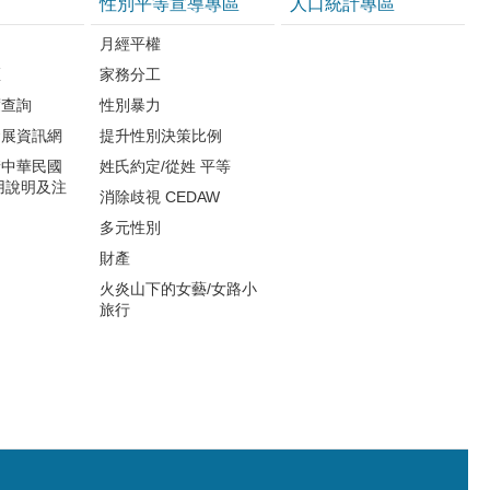
性別平等宣導專區
人口統計專區
知
月經平權
區
家務分工
度查詢
性別暴力
發展資訊網
提升性別決策比例
請中華民國
姓氏約定/從姓 平等
用說明及注
消除歧視 CEDAW
多元性別
財產
火炎山下的女藝/女路小
旅行