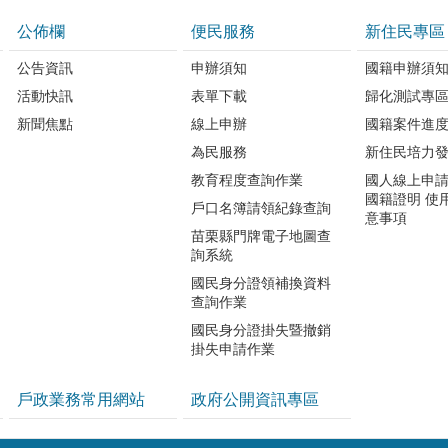
公佈欄
便民服務
新住民專區
公告資訊
申辦須知
國籍申辦須
活動快訊
表單下載
歸化測試專
新聞焦點
線上申辦
國籍案件進
為民服務
新住民培力
教育程度查詢作業
國人線上申
國籍證明 使
戶口名簿請領紀錄查詢
意事項
苗栗縣門牌電子地圖查
詢系統
國民身分證領補換資料
查詢作業
國民身分證掛失暨撤銷
掛失申請作業
戶政業務常用網站
政府公開資訊專區