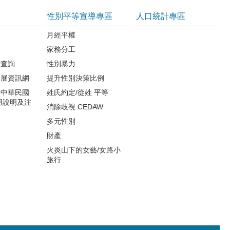
性別平等宣導專區
人口統計專區
知
月經平權
區
家務分工
度查詢
性別暴力
發展資訊網
提升性別決策比例
請中華民國
姓氏約定/從姓 平等
用說明及注
消除歧視 CEDAW
多元性別
財產
火炎山下的女藝/女路小
旅行