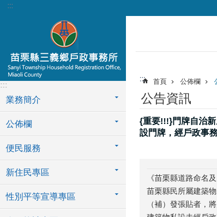
:::
跳到主要內容區塊
:::
首頁
公佈欄
:::
公告資訊
業務簡介
{重要!!!}門牌自
公佈欄
設門牌，經戶政事務
便民服務
新住民專區
《苗栗縣道路命名及
苗栗縣民所屬建築物
性別平等宣導專區
（補）發張貼者，將