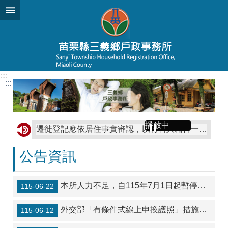
跳到主要內容區塊
:::
:::
播放中
遷徙登記應依居住事實審認，以符合人籍合一原則，並正確戶籍資料。
善用戶政司網路申辦服務，線上申辦戶籍登記更方便。
公告資訊
提醒您！設籍後應依法參加全民健保，以保障您的權益。如有疑問，請洽中央健康保險署各分區業務組或諮詢專線0800- 030-598；手機請撥 02-4128-678
上傳數位相片申辦身分證，省時、快速又方便。
本所人力不足，自115年7月1日起暫停中午12時至13時臨櫃服務!
115-06-22
臺灣原住民族姓名可單列原住民族文字
外交部「有條件式線上申換護照」措施將自本（115）年7月1日（上午10時）起，再擴大適用對象，開放護照效期不足1年之民眾申請
115-06-12