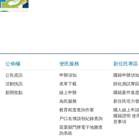
公佈欄
便民服務
新住民專區
公告資訊
申辦須知
國籍申辦須
活動快訊
表單下載
歸化測試專
新聞焦點
線上申辦
國籍案件進
為民服務
新住民培力
教育程度查詢作業
國人線上申
國籍證明 使
戶口名簿請領紀錄查詢
意事項
苗栗縣門牌電子地圖查
詢系統