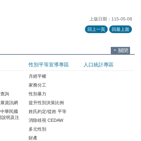
上版日期：115-05-08
回上一頁
回最上面
關閉
性別平等宣導專區
人口統計專區
知
月經平權
區
家務分工
度查詢
性別暴力
發展資訊網
提升性別決策比例
請中華民國
姓氏約定/從姓 平等
用說明及注
消除歧視 CEDAW
多元性別
財產