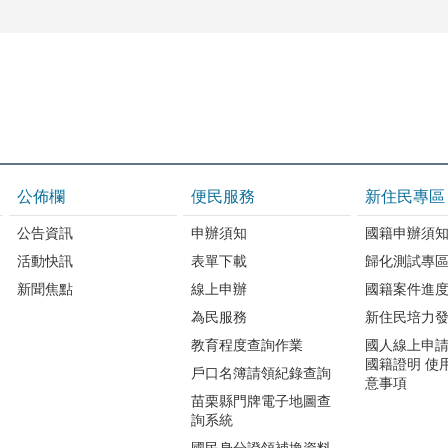
公佈欄
便民服務
新住民專區
公告資訊
申辦須知
國籍申辦須
活動快訊
表單下載
歸化測試專
新聞焦點
線上申辦
國籍案件進
為民服務
新住民培力
教育程度查詢作業
國人線上申
國籍證明 使
戶口名簿請領紀錄查詢
意事項
苗栗縣門牌電子地圖查
詢系統
國民身分證領補換資料