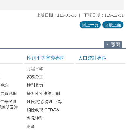
上版日期：115-03-05
下版日期：115-12-31
回上一頁
回最上面
關閉
性別平等宣導專區
人口統計專區
知
月經平權
區
家務分工
度查詢
性別暴力
發展資訊網
提升性別決策比例
請中華民國
姓氏約定/從姓 平等
用說明及注
消除歧視 CEDAW
多元性別
財產