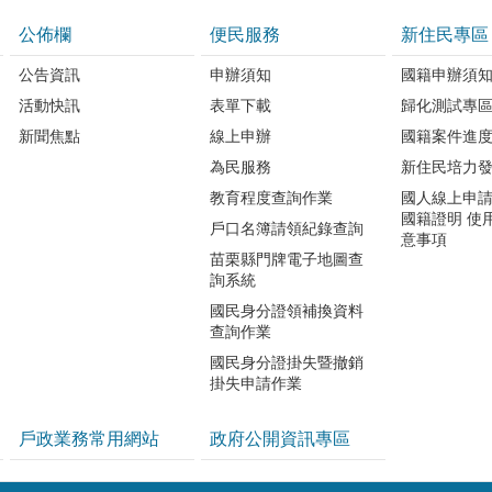
公佈欄
便民服務
新住民專區
公告資訊
申辦須知
國籍申辦須
活動快訊
表單下載
歸化測試專
新聞焦點
線上申辦
國籍案件進
為民服務
新住民培力
教育程度查詢作業
國人線上申
國籍證明 使
戶口名簿請領紀錄查詢
意事項
苗栗縣門牌電子地圖查
詢系統
國民身分證領補換資料
查詢作業
國民身分證掛失暨撤銷
掛失申請作業
戶政業務常用網站
政府公開資訊專區