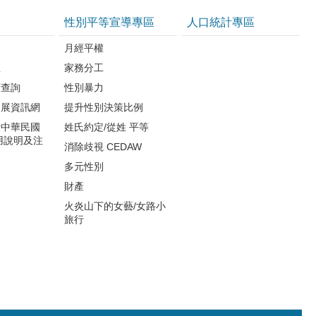
性別平等宣導專區
人口統計專區
知
月經平權
區
家務分工
度查詢
性別暴力
發展資訊網
提升性別決策比例
請中華民國
姓氏約定/從姓 平等
用說明及注
消除歧視 CEDAW
多元性別
財產
火炎山下的女藝/女路小
旅行