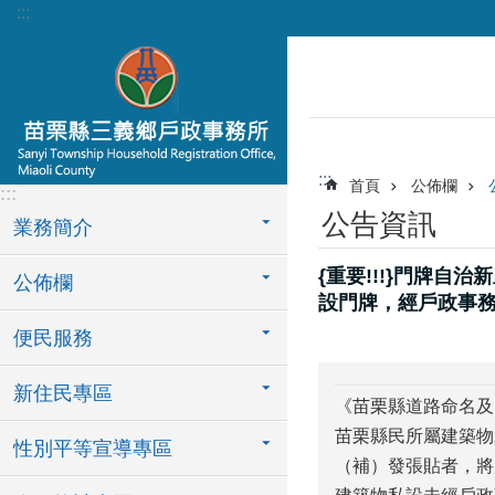
:::
跳到主要內容區塊
:::
首頁
公佈欄
:::
公告資訊
業務簡介
{重要!!!}門牌自
公佈欄
設門牌，經戶政事務
便民服務
新住民專區
《苗栗縣道路命名及
苗栗縣民所屬建築物
性別平等宣導專區
（補）發張貼者，將