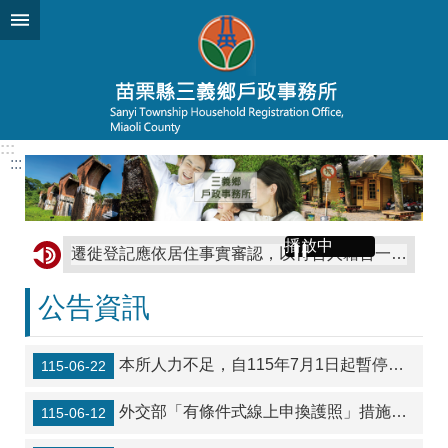
跳到主要內容區塊
:::
:::
播放中
遷徙登記應依居住事實審認，以符合人籍合一原則，並正確戶籍資料。
善用戶政司網路申辦服務，線上申辦戶籍登記更方便。
公告資訊
提醒您！設籍後應依法參加全民健保，以保障您的權益。如有疑問，請洽中央健康保險署各分區業務組或諮詢專線0800- 030-598；手機請撥 02-4128-678
上傳數位相片申辦身分證，省時、快速又方便。
本所人力不足，自115年7月1日起暫停中午12時至13時臨櫃服務!
115-06-22
臺灣原住民族姓名可單列原住民族文字
外交部「有條件式線上申換護照」措施將自本（115）年7月1日（上午10時）起，再擴大適用對象，開放護照效期不足1年之民眾申請
115-06-12